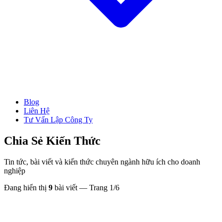
Blog
→ Xem tất cả Dịch Vụ
Liên Hệ
Thành Lập Công Ty
Tư Vấn Lập Công Ty
Làm Giấy Phép Kinh Doanh
Thay Đổi Giấy Phép Kinh Doanh
Giải Thể Công Ty
Chia Sẻ Kiến Thức
Dịch Vụ Kế Toán
Hóa Đơn Điện Tử
Tin tức, bài viết và kiến thức chuyên ngành hữu ích cho doanh
Chữ Ký Số
nghiệp
Thành Lập CT Vốn Nước Ngoài
Đang hiển thị
9
bài viết
— Trang 1/6