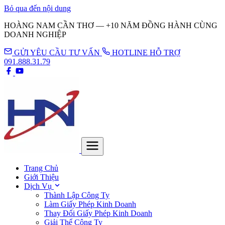
Bỏ qua đến nội dung
HOÀNG NAM CẦN THƠ — +10 NĂM ĐỒNG HÀNH CÙNG
DOANH NGHIỆP
GỬI YÊU CẦU TƯ VẤN
HOTLINE HỖ TRỢ
091.888.31.79
Trang Chủ
Giới Thiệu
Dịch Vụ
Thành Lập Công Ty
Làm Giấy Phép Kinh Doanh
Thay Đổi Giấy Phép Kinh Doanh
Giải Thể Công Ty