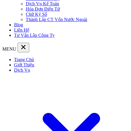
Dịch Vụ Kế Toán
Hóa Đơn Điện Tử
Chữ Ký Số
Thành Lập CT Vốn Nước Ngoài
Blog
Liên Hệ
Tư Vấn Lập Công Ty
MENU
Trang Chủ
Giới Thiệu
Dịch Vụ