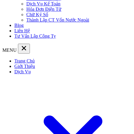
Dịch Vụ Kế Toán
Hóa Đơn Điện Tử
Chữ Ký Số
Thành Lập CT Vốn Nước Ngoài
Blog
Liên Hệ
Tư Vấn Lập Công Ty
MENU
Trang Chủ
Giới Thiệu
Dịch Vụ