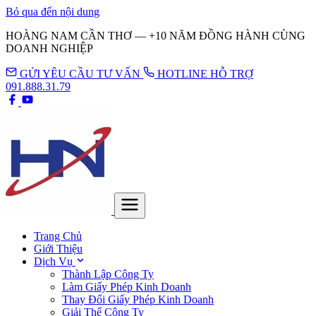
Bỏ qua đến nội dung
HOÀNG NAM CẦN THƠ — +10 NĂM ĐỒNG HÀNH CÙNG
DOANH NGHIỆP
GỬI YÊU CẦU TƯ VẤN
HOTLINE HỖ TRỢ
091.888.31.79
Trang Chủ
Giới Thiệu
Dịch Vụ
Thành Lập Công Ty
Làm Giấy Phép Kinh Doanh
Thay Đổi Giấy Phép Kinh Doanh
Giải Thể Công Ty