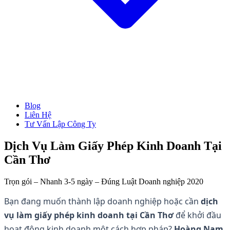
Blog
→ Xem tất cả Dịch Vụ
Liên Hệ
Thành Lập Công Ty
Tư Vấn Lập Công Ty
Làm Giấy Phép Kinh Doanh
Thay Đổi Giấy Phép Kinh Doanh
Giải Thể Công Ty
Dịch Vụ Làm Giấy Phép Kinh Doanh Tại
Dịch Vụ Kế Toán
Cần Thơ
Hóa Đơn Điện Tử
Chữ Ký Số
Thành Lập CT Vốn Nước Ngoài
Trọn gói – Nhanh 3-5 ngày – Đúng Luật Doanh nghiệp 2020
Bạn đang muốn thành lập doanh nghiệp hoặc cần
dịch
vụ làm giấy phép kinh doanh tại Cần Thơ
để khởi đầu
hoạt động kinh doanh một cách hợp pháp?
Hoàng Nam