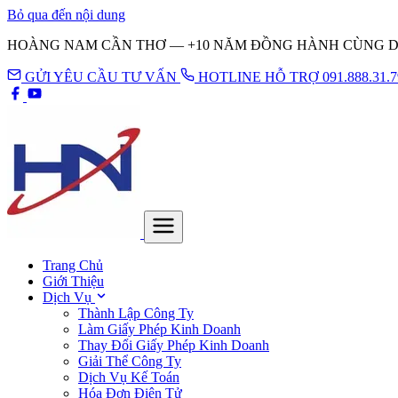
Bỏ qua đến nội dung
HOÀNG NAM CẦN THƠ — +10 NĂM ĐỒNG HÀNH CÙNG 
GỬI YÊU CẦU TƯ VẤN
HOTLINE HỖ TRỢ 091.888.31.7
Trang Chủ
Giới Thiệu
Dịch Vụ
Thành Lập Công Ty
Làm Giấy Phép Kinh Doanh
Thay Đổi Giấy Phép Kinh Doanh
Giải Thể Công Ty
Dịch Vụ Kế Toán
Hóa Đơn Điện Tử