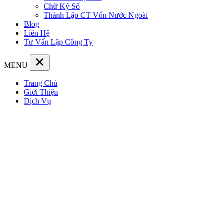
Chữ Ký Số
Thành Lập CT Vốn Nước Ngoài
Blog
Liên Hệ
Tư Vấn Lập Công Ty
MENU
Trang Chủ
Giới Thiệu
Dịch Vụ