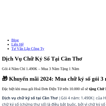
Blog
→ Xem tất cả Dịch Vụ
Liên Hệ
Thành Lập Công Ty
Tư Vấn Lập Công Ty
Làm Giấy Phép Kinh Doanh
Thay Đổi Giấy Phép Kinh Doanh
Giải Thể Công Ty
Dịch Vụ Chữ Ký Số Tại Cần Thơ
Dịch Vụ Kế Toán
Hóa Đơn Điện Tử
Gói 4 Năm Chỉ 1.490K – Mua 3 Năm Tặng 1 Năm
Chữ Ký Số
Thành Lập CT Vốn Nước Ngoài
🎁 Khuyến mãi 2024: Mua chữ ký số gói 3
Đặc biệt khi mua gói Hoá Đơn Điện Tử trên 10.000 số sẽ
tặng Chữ 
Dịch vụ chữ ký số tại Cần Thơ
|Gói 4 năm: 1.490K| của H
chữ ký số (chứng thư số) là điều bắt buộc, bởi vì chữ ký