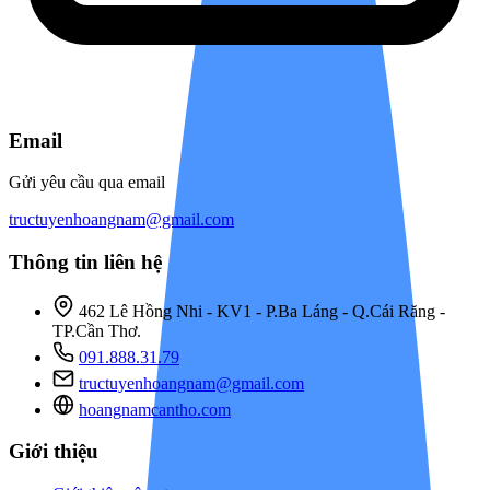
Email
Gửi yêu cầu qua email
tructuyenhoangnam@gmail.com
Thông tin liên hệ
462 Lê Hồng Nhi - KV1 - P.Ba Láng - Q.Cái Răng -
TP.Cần Thơ.
091.888.31.79
tructuyenhoangnam@gmail.com
hoangnamcantho.com
Giới thiệu