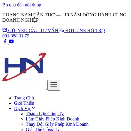
Bỏ qua đến nội dung
HOÀNG NAM CẦN THƠ — +10 NĂM ĐỒNG HÀNH CÙNG
DOANH NGHIỆP
GỬI YÊU CẦU TƯ VẤN
HOTLINE HỖ TRỢ
091.888.31.79
Trang Chủ
Giới Thiệu
Dịch Vụ
Thành Lập Công Ty
Làm Giấy Phép Kinh Doanh
Thay Đổi Giấy Phép Kinh Doanh
Giải Thể Công Ty