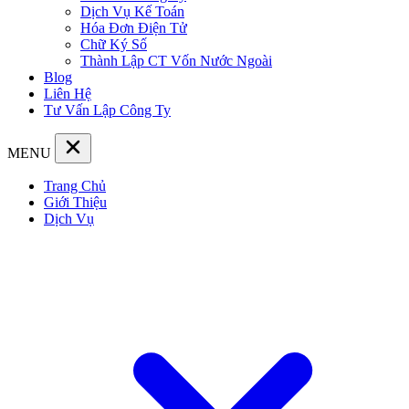
Dịch Vụ Kế Toán
Hóa Đơn Điện Tử
Chữ Ký Số
Thành Lập CT Vốn Nước Ngoài
Blog
Liên Hệ
Tư Vấn Lập Công Ty
MENU
Trang Chủ
Giới Thiệu
Dịch Vụ