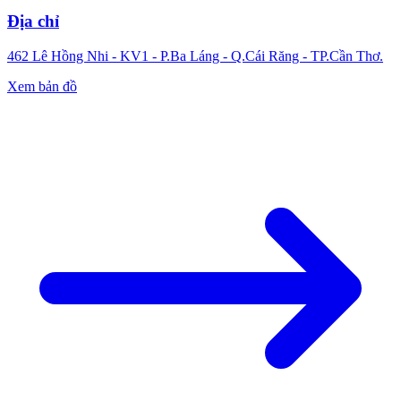
Địa chỉ
462 Lê Hồng Nhi - KV1 - P.Ba Láng - Q.Cái Răng - TP.Cần Thơ.
Xem bản đồ