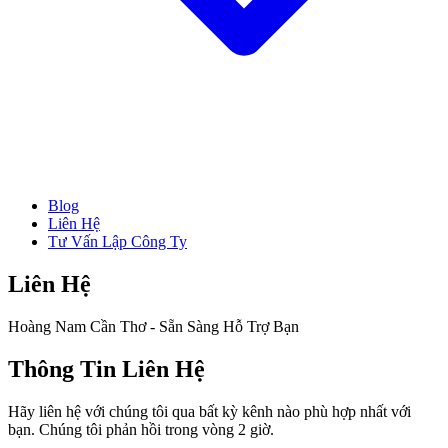
Blog
→ Xem tất cả Dịch Vụ
Liên Hệ
Thành Lập Công Ty
Tư Vấn Lập Công Ty
Làm Giấy Phép Kinh Doanh
Thay Đổi Giấy Phép Kinh Doanh
Giải Thể Công Ty
Liên Hệ
Dịch Vụ Kế Toán
Hóa Đơn Điện Tử
Hoàng Nam Cần Thơ - Sẵn Sàng Hỗ Trợ Bạn
Chữ Ký Số
Thành Lập CT Vốn Nước Ngoài
Thông Tin Liên Hệ
Hãy liên hệ với chúng tôi qua bất kỳ kênh nào phù hợp nhất với
bạn. Chúng tôi phản hồi trong vòng 2 giờ.