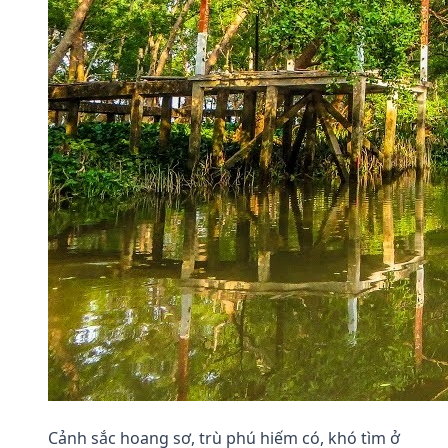
Cảnh sắc hoang sơ, trù phú hiếm có, khó tìm ở