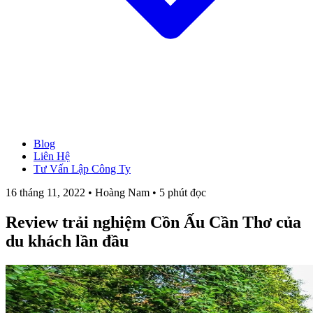
Blog
→ Xem tất cả Dịch Vụ
Liên Hệ
Thành Lập Công Ty
Tư Vấn Lập Công Ty
Làm Giấy Phép Kinh Doanh
Thay Đổi Giấy Phép Kinh Doanh
16 tháng 11, 2022 • Hoàng Nam • 5 phút đọc
Giải Thể Công Ty
Dịch Vụ Kế Toán
Review trải nghiệm Cồn Ấu Cần Thơ của
Hóa Đơn Điện Tử
Chữ Ký Số
du khách lần đầu
Thành Lập CT Vốn Nước Ngoài