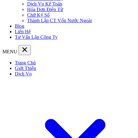
Dịch Vụ Kế Toán
Hóa Đơn Điện Tử
Chữ Ký Số
Thành Lập CT Vốn Nước Ngoài
Blog
Liên Hệ
Tư Vấn Lập Công Ty
MENU
Trang Chủ
Giới Thiệu
Dịch Vụ