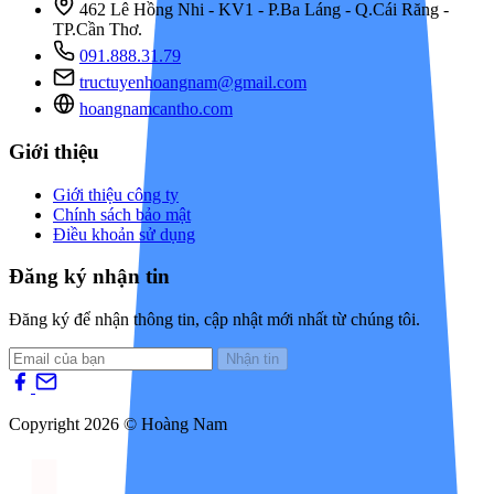
462 Lê Hồng Nhi - KV1 - P.Ba Láng - Q.Cái Răng -
TP.Cần Thơ.
091.888.31.79
tructuyenhoangnam@gmail.com
hoangnamcantho.com
Giới thiệu
Giới thiệu công ty
Chính sách bảo mật
Điều khoản sử dụng
Đăng ký nhận tin
Đăng ký để nhận thông tin, cập nhật mới nhất từ chúng tôi.
Nhận tin
Copyright 2026 © Hoàng Nam