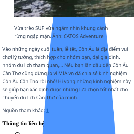
Vừa trèo SUP vừa ngắm nhìn khung cảnh
rừng ngập mặn. Ảnh: CATOS Adventure
Vào những ngày cuối tuần, lễ tết, Cồn Ấu là địa điểm vui
chơi lý tưởng, thích hợp cho nhóm bạn, đại gia đình,
nhóm du lịch tham quan,… Nếu bạn lần đầu đến Cồn Ấu
Cần Thơ cũng đừng lo vì MIA.vn đã chia sẻ kinh nghiệm
Cồn Ấu Cần Thơ rồi nhé! Hi vọng những kinh nghiệm này
sẽ giúp bạn xác định được những lựa chọn tốt nhất cho
chuyến du lịch Cần Thơ của mình.
Nguồn tham khảo:
1
Thông tin liên hệ