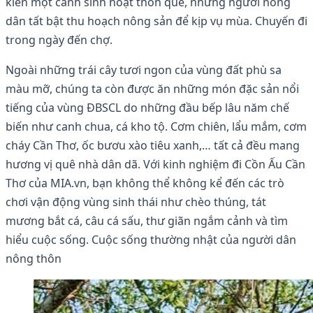
kiến ​​một cảnh sinh hoạt thôn quê, những người nông
dân tất bật thu hoạch nông sản để kịp vụ mùa. Chuyến đi
trong ngày đến chợ.
Ngoài những trái cây tươi ngon của vùng đất phù sa
màu mỡ, chúng ta còn được ăn những món đặc sản nổi
tiếng của vùng ĐBSCL do những đầu bếp lâu năm chế
biến như canh chua, cá kho tộ. Cơm chiên, lẩu mắm, cơm
cháy Cần Thơ, ốc bươu xào tiêu xanh,… tất cả đều mang
hương vị quê nhà dân dã. Với kinh nghiệm đi Cồn Ấu Cần
Thơ của MIA.vn, bạn không thể không kể đến các trò
chơi vận động vùng sinh thái như chèo thúng, tát
mương bắt cá, câu cá sấu, thư giãn ngắm cảnh và tìm
hiểu cuộc sống. Cuộc sống thường nhật của người dân
nông thôn