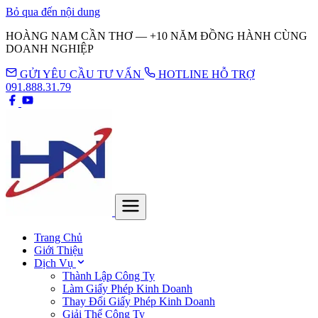
Bỏ qua đến nội dung
HOÀNG NAM CẦN THƠ — +10 NĂM ĐỒNG HÀNH CÙNG
DOANH NGHIỆP
GỬI YÊU CẦU TƯ VẤN
HOTLINE HỖ TRỢ
091.888.31.79
Trang Chủ
Giới Thiệu
Dịch Vụ
Thành Lập Công Ty
Làm Giấy Phép Kinh Doanh
Thay Đổi Giấy Phép Kinh Doanh
Giải Thể Công Ty