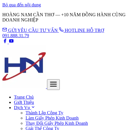
Bỏ qua đến nội dung
HOÀNG NAM CẦN THƠ — +10 NĂM ĐỒNG HÀNH CÙNG
DOANH NGHIỆP
GỬI YÊU CẦU TƯ VẤN
HOTLINE HỖ TRỢ
091.888.31.79
Trang Chủ
Giới Thiệu
Dịch Vụ
Thành Lập Công Ty
Làm Giấy Phép Kinh Doanh
Thay Đổi Giấy Phép Kinh Doanh
Giải Thể Công Ty