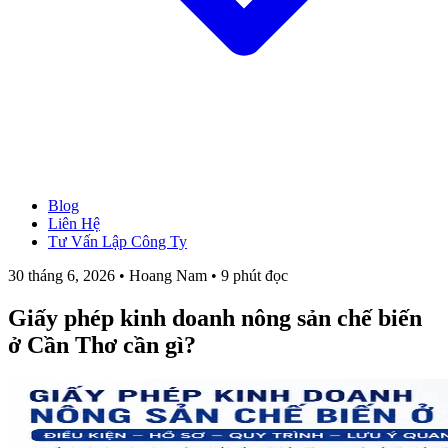
Blog
→ Xem tất cả Dịch Vụ
Liên Hệ
Thành Lập Công Ty
Tư Vấn Lập Công Ty
Làm Giấy Phép Kinh Doanh
Thay Đổi Giấy Phép Kinh Doanh
30 tháng 6, 2026 • Hoang Nam • 9 phút đọc
Giải Thể Công Ty
Dịch Vụ Kế Toán
Giấy phép kinh doanh nông sản chế biến
Hóa Đơn Điện Tử
Chữ Ký Số
ở Cần Thơ cần gì?
Thành Lập CT Vốn Nước Ngoài