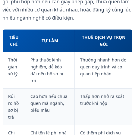
gói phù hợp hơn nếu cần giấy phép gấp, chưa quen làm
việc với nhiều cơ quan khác nhau, hoặc đăng ký cùng lúc
nhiều ngành nghề có điều kiện.
TIÊU
THUÊ DỊCH VỤ TRỌN
TỰ LÀM
CHÍ
GÓI
Thời
Phụ thuộc kinh
Thường nhanh hơn do
gian
nghiệm, dễ kéo
quen quy trình và cơ
xử lý
dài nếu hồ sơ bị
quan tiếp nhận
trả
Rủi
Cao hơn nếu chưa
Thấp hơn nhờ rà soát
ro hồ
quen mã ngành,
trước khi nộp
sơ bị
biểu mẫu
trả
Chi
Chỉ tốn lệ phí nhà
Có thêm phí dịch vụ