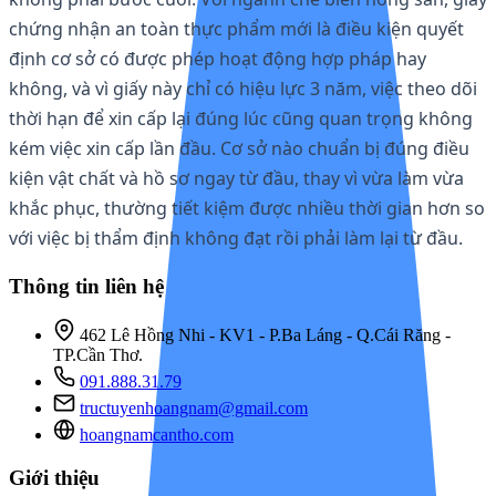
chứng nhận an toàn thực phẩm mới là điều kiện quyết
định cơ sở có được phép hoạt động hợp pháp hay
không, và vì giấy này chỉ có hiệu lực 3 năm, việc theo dõi
thời hạn để xin cấp lại đúng lúc cũng quan trọng không
kém việc xin cấp lần đầu. Cơ sở nào chuẩn bị đúng điều
kiện vật chất và hồ sơ ngay từ đầu, thay vì vừa làm vừa
khắc phục, thường tiết kiệm được nhiều thời gian hơn so
với việc bị thẩm định không đạt rồi phải làm lại từ đầu.
Thông tin liên hệ
462 Lê Hồng Nhi - KV1 - P.Ba Láng - Q.Cái Răng -
TP.Cần Thơ.
091.888.31.79
tructuyenhoangnam@gmail.com
hoangnamcantho.com
Giới thiệu