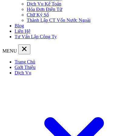
Dịch Vụ Kế Toán
Hóa Đơn Điện Tử
Chữ Ký Số
Thành Lập CT Vốn Nước Ngoài
Blog
Liên Hệ
Tư Vấn Lập Công Ty
MENU
Trang Chủ
Giới Thiệu
Dịch Vụ