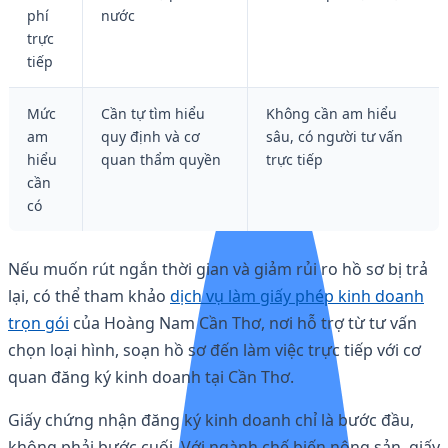
phí
nước
trực
tiếp
Mức
Cần tự tìm hiểu
Không cần am hiểu
am
quy định và cơ
sâu, có người tư vấn
hiểu
quan thẩm quyền
trực tiếp
cần
có
Nếu muốn rút ngắn thời gian và giảm rủi ro hồ sơ bị trả
lại, có thể tham khảo
dịch vụ làm giấy phép kinh doanh
trọn gói
của Hoàng Nam Cần Thơ, nơi hỗ trợ từ tư vấn
chọn loại hình, soạn hồ sơ đến làm việc trực tiếp với cơ
quan đăng ký kinh doanh tại Cần Thơ.
Giấy chứng nhận đăng ký kinh doanh chỉ là bước đầu,
không phải bước cuối. Với ngành chế biến nông sản, giấy