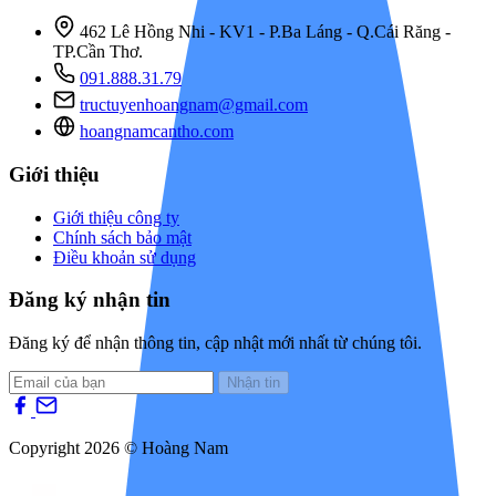
462 Lê Hồng Nhi - KV1 - P.Ba Láng - Q.Cái Răng -
TP.Cần Thơ.
091.888.31.79
tructuyenhoangnam@gmail.com
hoangnamcantho.com
Giới thiệu
Giới thiệu công ty
Chính sách bảo mật
Điều khoản sử dụng
Đăng ký nhận tin
Đăng ký để nhận thông tin, cập nhật mới nhất từ chúng tôi.
Nhận tin
Copyright 2026 © Hoàng Nam