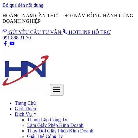
Bỏ qua đến nội dung
HOÀNG NAM CẦN THƠ — +10 NĂM ĐỒNG HÀNH CÙNG
DOANH NGHIỆP
GỬI YÊU CẦU TƯ VẤN
HOTLINE HỖ TRỢ
091.888.31.79
Trang Chủ
Giới Thiệu
Dịch Vụ
Thành Lập Công Ty
Làm Giấy Phép Kinh Doanh
Thay Đổi Giấy Phép Kinh Doanh
Giải Thể Công Ty