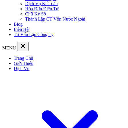
Dịch Vụ Kế Toán
Hóa Đơn Điện Tử
Chữ Ký Số
Thành Lập CT Vốn Nước Ngoài
Blog
Liên Hệ
Tư Vấn Lập Công Ty
MENU
Trang Chủ
Giới Thiệu
Dịch Vụ