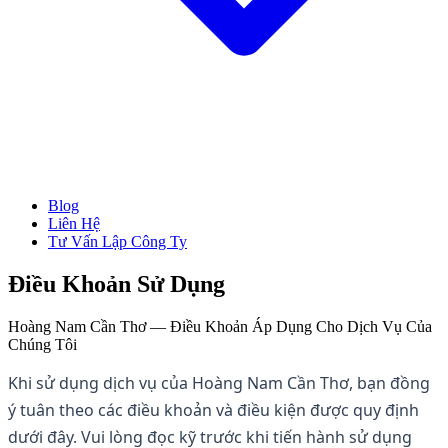
Blog
→ Xem tất cả Dịch Vụ
Liên Hệ
Thành Lập Công Ty
Tư Vấn Lập Công Ty
Làm Giấy Phép Kinh Doanh
Thay Đổi Giấy Phép Kinh Doanh
Giải Thể Công Ty
Điều Khoản Sử Dụng
Dịch Vụ Kế Toán
Hóa Đơn Điện Tử
Hoàng Nam Cần Thơ — Điều Khoản Áp Dụng Cho Dịch Vụ Của
Chữ Ký Số
Chúng Tôi
Thành Lập CT Vốn Nước Ngoài
Khi sử dụng dịch vụ của Hoàng Nam Cần Thơ, bạn đồng
ý tuân theo các điều khoản và điều kiện được quy định
dưới đây. Vui lòng đọc kỹ trước khi tiến hành sử dụng