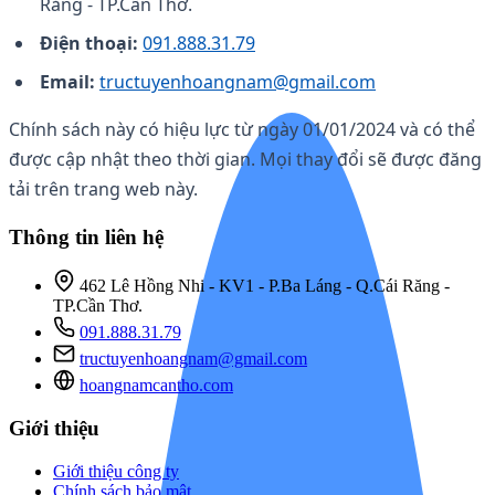
Răng - TP.Cần Thơ.
Điện thoại:
091.888.31.79
Email:
tructuyenhoangnam@gmail.com
Chính sách này có hiệu lực từ ngày 01/01/2024 và có thể
được cập nhật theo thời gian. Mọi thay đổi sẽ được đăng
tải trên trang web này.
Thông tin liên hệ
462 Lê Hồng Nhi - KV1 - P.Ba Láng - Q.Cái Răng -
TP.Cần Thơ.
091.888.31.79
tructuyenhoangnam@gmail.com
hoangnamcantho.com
Giới thiệu
Giới thiệu công ty
Chính sách bảo mật