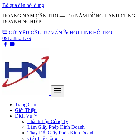
Bỏ qua đến nội dung
HOÀNG NAM CẦN THƠ — +10 NĂM ĐỒNG HÀNH CÙNG
DOANH NGHIỆP
GỬI YÊU CẦU TƯ VẤN
HOTLINE HỖ TRỢ
091.888.31.79
Trang Chủ
Giới Thiệu
Dịch Vụ
Thành Lập Công Ty
Làm Giấy Phép Kinh Doanh
Thay Đổi Giấy Phép Kinh Doanh
Giải Thể Công Ty