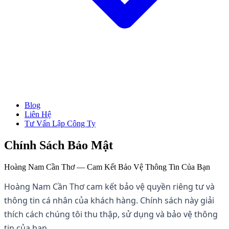
Blog
→ Xem tất cả Dịch Vụ
Liên Hệ
Thành Lập Công Ty
Tư Vấn Lập Công Ty
Làm Giấy Phép Kinh Doanh
Thay Đổi Giấy Phép Kinh Doanh
Giải Thể Công Ty
Chính Sách Bảo Mật
Dịch Vụ Kế Toán
Hóa Đơn Điện Tử
Hoàng Nam Cần Thơ — Cam Kết Bảo Vệ Thông Tin Của Bạn
Chữ Ký Số
Thành Lập CT Vốn Nước Ngoài
Hoàng Nam Cần Thơ cam kết bảo vệ quyền riêng tư và
thông tin cá nhân của khách hàng. Chính sách này giải
thích cách chúng tôi thu thập, sử dụng và bảo vệ thông
tin của bạn.