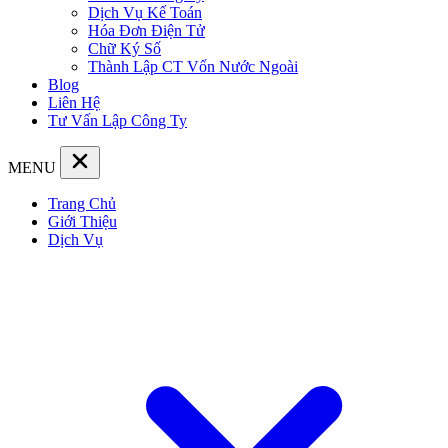
Dịch Vụ Kế Toán
Hóa Đơn Điện Tử
Chữ Ký Số
Thành Lập CT Vốn Nước Ngoài
Blog
Liên Hệ
Tư Vấn Lập Công Ty
MENU
Trang Chủ
Giới Thiệu
Dịch Vụ