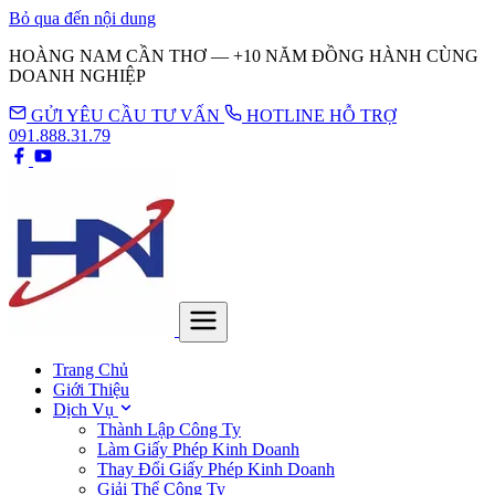
Bỏ qua đến nội dung
HOÀNG NAM CẦN THƠ — +10 NĂM ĐỒNG HÀNH CÙNG
DOANH NGHIỆP
GỬI YÊU CẦU TƯ VẤN
HOTLINE HỖ TRỢ
091.888.31.79
Trang Chủ
Giới Thiệu
Dịch Vụ
Thành Lập Công Ty
Làm Giấy Phép Kinh Doanh
Thay Đổi Giấy Phép Kinh Doanh
Giải Thể Công Ty