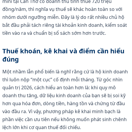
mini tại Cần Thơ có doanh thu tính thuế 720 triệu
đồng/năm, thì nghĩa vụ thuế sẽ khác hoàn toàn so với
nhóm dưới ngưỡng miễn. Đây là lý do rất nhiều chủ hộ
bắt đầu phải tách riêng tài khoản kinh doanh, kiểm soát
tiền vào ra và chuẩn bị sổ sách sớm hơn trước.
Thuế khoán, kê khai và điểm cần hiểu
đúng
Một nhầm lẫn phổ biến là nghĩ rằng cứ là hộ kinh doanh
thì luôn nộp “một cục” cố định mỗi tháng. Từ góc nhìn
quản trị 2026, cách hiểu an toàn hơn là: khi quy mô
doanh thu tăng, dữ liệu kinh doanh của bạn sẽ bị soi kỹ
hơn qua hóa đơn, dòng tiền, hàng tồn và chứng từ đầu
vào đầu ra. Vì vậy, phương pháp kê khai minh bạch là
phần việc cần ưu tiên nếu không muốn phát sinh chênh
lệch lớn khi cơ quan thuế đối chiếu.