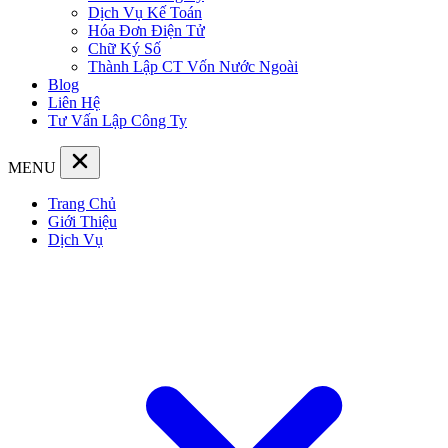
Dịch Vụ Kế Toán
Hóa Đơn Điện Tử
Chữ Ký Số
Thành Lập CT Vốn Nước Ngoài
Blog
Liên Hệ
Tư Vấn Lập Công Ty
MENU
Trang Chủ
Giới Thiệu
Dịch Vụ