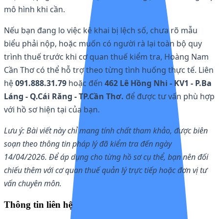
mô hình khi cần.
Nếu bạn đang lo việc kê khai bị lệch số, chưa rõ mẫu
biểu phải nộp, hoặc muốn có người rà lại toàn bộ quy
trình thuế trước khi cơ quan thuế kiểm tra, Hoàng Nam
Cần Thơ có thể hỗ trợ theo từng tình huống thực tế. Liên
hệ
091.888.31.79
hoặc đến
462 Lê Hồng Nhi - KV1 - P.Ba
Láng - Q.Cái Răng - TP.Cần Thơ.
để được tư vấn phù hợp
với hồ sơ hiện tại của bạn.
Lưu ý: Bài viết này chỉ mang tính chất tham khảo, được biên
soạn theo thông tin pháp lý đã kiểm tra đến ngày
14/04/2026. Để áp dụng cho từng hồ sơ cụ thể, bạn nên đối
chiếu thêm với cơ quan thuế quản lý trực tiếp hoặc đơn vị tư
vấn chuyên môn.
Thông tin liên hệ