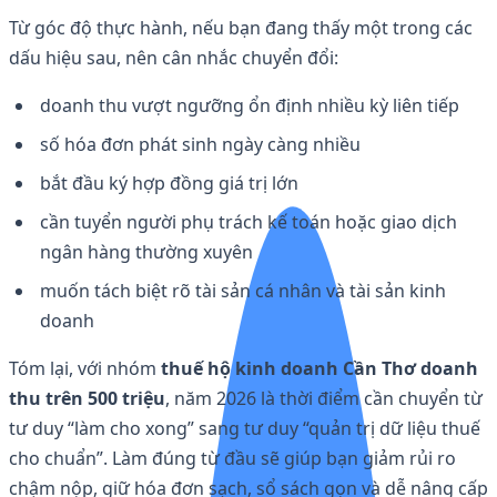
Từ góc độ thực hành, nếu bạn đang thấy một trong các
dấu hiệu sau, nên cân nhắc chuyển đổi:
doanh thu vượt ngưỡng ổn định nhiều kỳ liên tiếp
số hóa đơn phát sinh ngày càng nhiều
bắt đầu ký hợp đồng giá trị lớn
cần tuyển người phụ trách kế toán hoặc giao dịch
ngân hàng thường xuyên
muốn tách biệt rõ tài sản cá nhân và tài sản kinh
doanh
Tóm lại, với nhóm
thuế hộ kinh doanh Cần Thơ doanh
thu trên 500 triệu
, năm 2026 là thời điểm cần chuyển từ
tư duy “làm cho xong” sang tư duy “quản trị dữ liệu thuế
cho chuẩn”. Làm đúng từ đầu sẽ giúp bạn giảm rủi ro
chậm nộp, giữ hóa đơn sạch, sổ sách gọn và dễ nâng cấp