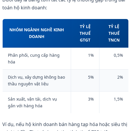
toán hộ kinh doanh:
TỶ LỆ
TỶ LỆ
NHÓM NGÀNH NGHỀ KINH
THUẾ
THUẾ
DOANH
GTGT
TNCN
Phân phối, cung cấp hàng
1%
0,5%
hóa
Dịch vụ, xây dựng không bao
5%
2%
thầu nguyên vật liệu
Sản xuất, vận tải, dịch vụ
3%
1,5%
gắn với hàng hóa
Ví dụ, nếu hộ kinh doanh bán hàng tạp hóa hoặc siêu thị