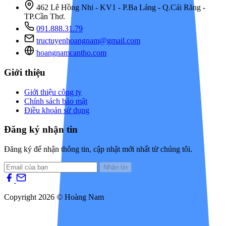
462 Lê Hồng Nhi - KV1 - P.Ba Láng - Q.Cái Răng -
TP.Cần Thơ.
091.888.31.79
tructuyenhoangnam@gmail.com
hoangnamcantho.com
Giới thiệu
Giới thiệu công ty
Chính sách bảo mật
Điều khoản sử dụng
Đăng ký nhận tin
Đăng ký để nhận thông tin, cập nhật mới nhất từ chúng tôi.
Nhận tin
Copyright 2026 © Hoàng Nam