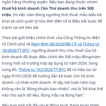
ngân hàng thường xuyên. Nếu bạn đang thuộc nhóm
thuế hộ kinh doanh Cần Thơ doanh thu trên 500
triệu
, thì việc nắm đúng ngưỡng tính thuế, mẫu biểu kê
khai và cách quản lý hóa đơn điện tử là điều bắt buộc để
tránh sai sót kéo dài.
Theo bài giới thiệu chính thức của Cổng Thông tin điện
tử Chính phủ về
Nghị định 68/2026/NĐ-CP và Thông tư
18/2026/TT-BTC
, ngưỡng doanh thu chịu thuế của hộ
kinh doanh đã được điều chỉnh lên 500 triệu đồng/năm
trong một số trường hợp áp dụng từ năm 2026. Song
song đó,
Thông tư 152/2025/TT-BTC
đã có hiệu lực từ
ngày 01/01/2026 để hướng dẫn kế toán cho hộ kinh
doanh, cá nhân kinh doanh. Vì vậy, bài toán năm nay
không còn là “đóng khoán bao nhiêu”, mà là “kê khai thế
nào cho sạch dữ liệu, đúng mẫu và đúng hạn”.
Nếu bạn mới bắt đầu hoạt động hoặc đang hoàn thiện