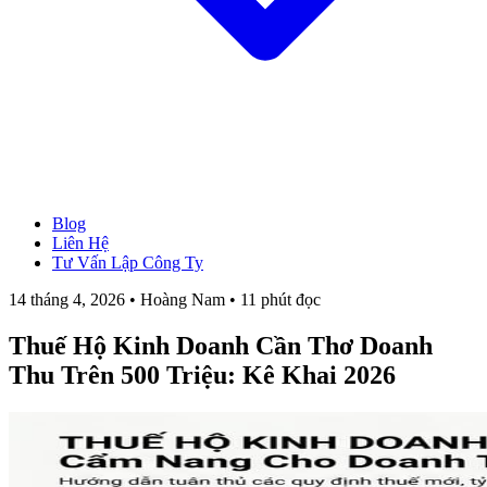
Blog
→ Xem tất cả Dịch Vụ
Liên Hệ
Thành Lập Công Ty
Tư Vấn Lập Công Ty
Làm Giấy Phép Kinh Doanh
Thay Đổi Giấy Phép Kinh Doanh
14 tháng 4, 2026 • Hoàng Nam • 11 phút đọc
Giải Thể Công Ty
Dịch Vụ Kế Toán
Thuế Hộ Kinh Doanh Cần Thơ Doanh
Hóa Đơn Điện Tử
Chữ Ký Số
Thu Trên 500 Triệu: Kê Khai 2026
Thành Lập CT Vốn Nước Ngoài