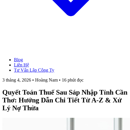
Blog
→ Xem tất cả Dịch Vụ
Liên Hệ
Thành Lập Công Ty
Tư Vấn Lập Công Ty
Làm Giấy Phép Kinh Doanh
Thay Đổi Giấy Phép Kinh Doanh
3 tháng 4, 2026 • Hoàng Nam • 16 phút đọc
Giải Thể Công Ty
Dịch Vụ Kế Toán
Quyết Toán Thuế Sau Sáp Nhập Tỉnh Cần
Hóa Đơn Điện Tử
Chữ Ký Số
Thơ: Hướng Dẫn Chi Tiết Từ A-Z & Xử
Thành Lập CT Vốn Nước Ngoài
Lý Nợ Thừa