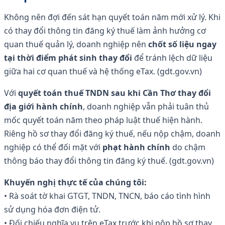
Không nên đợi đến sát hạn quyết toán năm mới xử lý. Khi
có thay đổi thông tin đăng ký thuế làm ảnh hưởng cơ
quan thuế quản lý, doanh nghiệp nên
chốt số liệu ngay
tại thời điểm phát sinh thay đổi
để tránh lệch dữ liệu
giữa hai cơ quan thuế và hệ thống eTax. (gdt.gov.vn)
Với
quyết toán thuế TNDN sau khi Cần Thơ thay đổi
địa giới hành chính
, doanh nghiệp vẫn phải tuân thủ
mốc quyết toán năm theo pháp luật thuế hiện hành.
Riêng hồ sơ thay đổi đăng ký thuế, nếu nộp chậm, doanh
nghiệp có thể đối mặt với
phạt hành chính
do chậm
thông báo thay đổi thông tin đăng ký thuế. (gdt.gov.vn)
Khuyến nghị thực tế của chúng tôi:
• Rà soát tờ khai GTGT, TNDN, TNCN, báo cáo tình hình
sử dụng hóa đơn điện tử.
• Đối chiếu nghĩa vụ trên eTax trước khi nộp hồ sơ thay