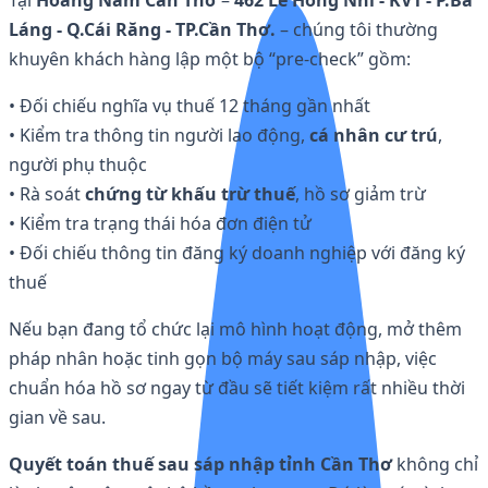
Láng - Q.Cái Răng - TP.Cần Thơ.
– chúng tôi thường
khuyên khách hàng lập một bộ “pre-check” gồm:
• Đối chiếu nghĩa vụ thuế 12 tháng gần nhất
• Kiểm tra thông tin người lao động,
cá nhân cư trú
,
người phụ thuộc
• Rà soát
chứng từ khấu trừ thuế
, hồ sơ giảm trừ
• Kiểm tra trạng thái hóa đơn điện tử
• Đối chiếu thông tin đăng ký doanh nghiệp với đăng ký
thuế
Nếu bạn đang tổ chức lại mô hình hoạt động, mở thêm
pháp nhân hoặc tinh gọn bộ máy sau sáp nhập, việc
chuẩn hóa hồ sơ ngay từ đầu sẽ tiết kiệm rất nhiều thời
gian về sau.
Quyết toán thuế sau sáp nhập tỉnh Cần Thơ
không chỉ