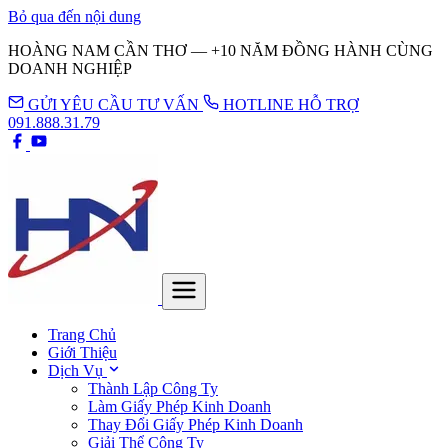
Bỏ qua đến nội dung
HOÀNG NAM CẦN THƠ — +10 NĂM ĐỒNG HÀNH CÙNG
DOANH NGHIỆP
GỬI YÊU CẦU TƯ VẤN
HOTLINE HỖ TRỢ
091.888.31.79
Trang Chủ
Giới Thiệu
Dịch Vụ
Thành Lập Công Ty
Làm Giấy Phép Kinh Doanh
Thay Đổi Giấy Phép Kinh Doanh
Giải Thể Công Ty