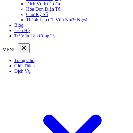
Dịch Vụ Kế Toán
Hóa Đơn Điện Tử
Chữ Ký Số
Thành Lập CT Vốn Nước Ngoài
Blog
Liên Hệ
Tư Vấn Lập Công Ty
MENU
Trang Chủ
Giới Thiệu
Dịch Vụ