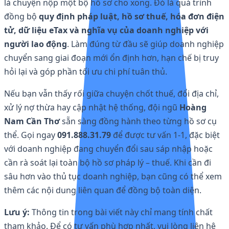
là chuyện nộp một bộ hồ sơ cho xong. Đó là quá trình
đồng bộ
quy định pháp luật, hồ sơ thuế, hóa đơn điện
tử, dữ liệu eTax và nghĩa vụ của doanh nghiệp với
người lao động
. Làm đúng từ đầu sẽ giúp doanh nghiệp
chuyển sang giai đoạn mới ổn định hơn, hạn chế bị truy
hỏi lại và góp phần tối ưu chi phí tuân thủ.
Nếu bạn vẫn thấy rối giữa chuyện chốt thuế, đổi địa chỉ,
xử lý nợ thừa hay cập nhật hệ thống, đội ngũ
Hoàng
Nam Cần Thơ
sẵn sàng đồng hành theo từng hồ sơ cụ
thể. Gọi ngay
091.888.31.79
để được tư vấn 1-1, đặc biệt
với doanh nghiệp đang chuyển đổi sau sáp nhập hoặc
cần rà soát lại toàn bộ hồ sơ pháp lý – thuế. Khi cần đi
sâu hơn vào thủ tục doanh nghiệp, bạn cũng có thể xem
thêm các nội dung liên quan để đồng bộ toàn diện.
Lưu ý:
Thông tin trong bài viết này chỉ mang tính chất
tham khảo. Để có tư vấn phù hợp nhất, vui lòng liên hệ