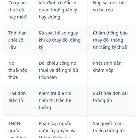
Cơ quan
Xác định có đổi cơ
Nộp sai nơi, hồ
thuế cũ
quan thuế quản lý
sơ bị treo
hay mới?
hay không
Thời hạn
Rà soát hồ sơ ngay
Chậm thông báo
chốt số
khi có thay đổi đăng
thay đổi thông
liệu
ký
tin đăng ký thuế
Nợ
Đối chiếu công nợ
Phát sinh tiền
thuế/nộp
thuế và đề nghị bù
chậm nộp
thừa
trừ/hoàn
Hóa đơn
Kiểm tra địa chỉ
Xuất hóa đơn sai
điện tử
hiển thị trên hệ
thông tin
thống
TNCN
Phân loại người
Sai quyết toán,
người
được ủy quyền và
thiếu chứng từ
lao động
không được ủy