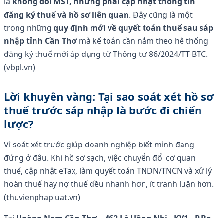
là
không đổi MST, nhưng phải cập nhật thông tin
đăng ký thuế và hồ sơ liên quan
. Đây cũng là một
trong những
quy định mới về quyết toán thuế sau sáp
nhập tỉnh Cần Thơ
mà kế toán cần nắm theo hệ thống
đăng ký thuế mới áp dụng từ Thông tư 86/2024/TT-BTC.
(vbpl.vn)
Lời khuyên vàng: Tại sao soát xét hồ sơ
thuế trước sáp nhập là bước đi chiến
lược?
Vì soát xét trước giúp doanh nghiệp biết mình đang
đứng ở đâu. Khi hồ sơ sạch, việc chuyển đổi cơ quan
thuế, cập nhật eTax, làm quyết toán TNDN/TNCN và xử lý
hoàn thuế hay nợ thuế đều nhanh hơn, ít tranh luận hơn.
(thuvienphapluat.vn)
Tại
Hoàng Nam Cần Thơ
–
462 Lê Hồng Nhi - KV1 - P.Ba