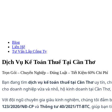
Blog
→ Xem tất cả Dịch Vụ
Liên Hệ
Thành Lập Công Ty
Tư Vấn Lập Công Ty
Làm Giấy Phép Kinh Doanh
Thay Đổi Giấy Phép Kinh Doanh
Giải Thể Công Ty
Dịch Vụ Kế Toán Thuế Tại Cần Thơ
Dịch Vụ Kế Toán
Hóa Đơn Điện Tử
Trọn Gói – Chuyên Nghiệp – Đúng Luật – Tiết Kiệm 60% Chi Phí
Chữ Ký Số
Thành Lập CT Vốn Nước Ngoài
Bạn đang tìm
dịch vụ kế toán thuế tại Cần Thơ
uy tín, c
cho doanh nghiệp vừa và nhỏ, hộ kinh doanh tại Cần Thơ, 
Với đội ngũ chuyên gia giàu kinh nghiệm, chúng tôi đảm b
123/2020/NĐ-CP
và
Thông tư 40/2021/TT-BTC
, giúp bạn t