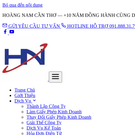
Bỏ qua đến nội dung
HOÀNG NAM CẦN THƠ — +10 NĂM ĐỒNG HÀNH CÙNG 
GỬI YÊU CẦU TƯ VẤN
HOTLINE HỖ TRỢ 091.888.31.7
Trang Chủ
Giới Thiệu
Dịch Vụ
Thành Lập Công Ty
Làm Giấy Phép Kinh Doanh
Thay Đổi Giấy Phép Kinh Doanh
Giải Thể Công Ty
Dịch Vụ Kế Toán
Hóa Đơn Điện Tử