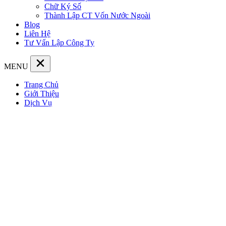
Chữ Ký Số
Thành Lập CT Vốn Nước Ngoài
Blog
Liên Hệ
Tư Vấn Lập Công Ty
MENU
Trang Chủ
Giới Thiệu
Dịch Vụ