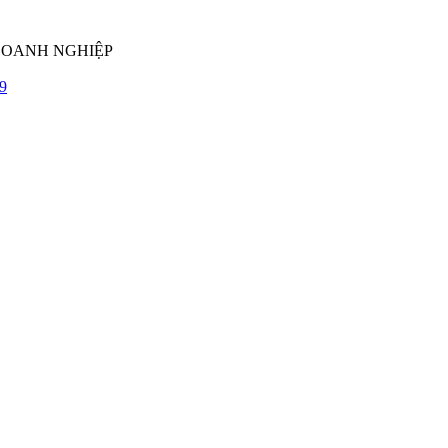
DOANH NGHIỆP
9