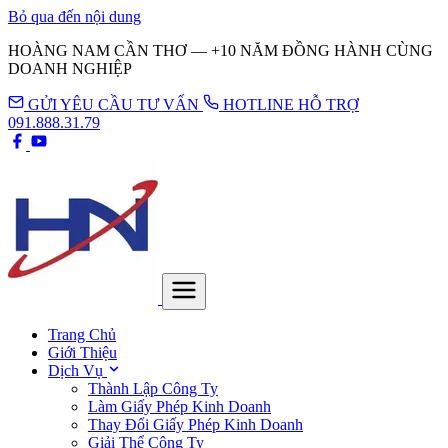
Bỏ qua đến nội dung
HOÀNG NAM CẦN THƠ — +10 NĂM ĐỒNG HÀNH CÙNG
DOANH NGHIỆP
GỬI YÊU CẦU TƯ VẤN
HOTLINE HỖ TRỢ
091.888.31.79
Trang Chủ
Giới Thiệu
Dịch Vụ
Thành Lập Công Ty
Làm Giấy Phép Kinh Doanh
Thay Đổi Giấy Phép Kinh Doanh
Giải Thể Công Ty