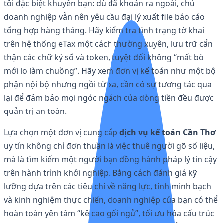
tôi đặc biệt khuyên bạn: dù đã khoán ra ngoài, chủ
doanh nghiệp vẫn nên yêu cầu đại lý xuất file báo cáo
tổng hợp hàng tháng. Hãy kiểm tra tình trạng tờ khai
trên hệ thống eTax một cách thường xuyên, lưu trữ cẩn
thận các chữ ký số và token, tuyệt đối không “mất bò
mới lo làm chuồng”. Hãy xem đơn vị kế toán như một bộ
phận nội bộ nhưng ngồi từ xa, cần có sự tương tác qua
lại để đảm bảo mọi ngóc ngách của dòng tiền đều được
quản trị an toàn.
Lựa chọn một đơn vị cung cấp
dịch vụ kế toán Cần Thơ
uy tín không chỉ đơn thuần là việc thuê người gõ số liệu,
mà là tìm kiếm một người bạn đồng hành pháp lý tin cậy
trên hành trình khởi nghiệp. Bằng cách đánh giá kỹ
lưỡng dựa trên các tiêu chí về năng lực, tính minh bạch
và kinh nghiệm thực chiến, doanh nghiệp của bạn có thể
hoàn toàn yên tâm “kê cao gối ngủ”, tối ưu hóa cấu trúc