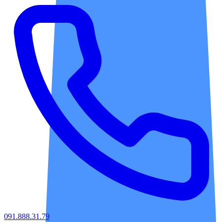
091.888.31.79