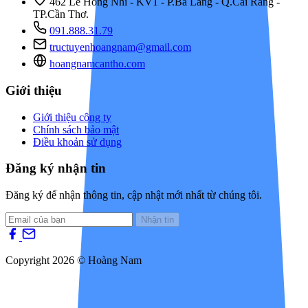
462 Lê Hồng Nhi - KV1 - P.Ba Láng - Q.Cái Răng -
TP.Cần Thơ.
091.888.31.79
tructuyenhoangnam@gmail.com
hoangnamcantho.com
Giới thiệu
Giới thiệu công ty
Chính sách bảo mật
Điều khoản sử dụng
Đăng ký nhận tin
Đăng ký để nhận thông tin, cập nhật mới nhất từ chúng tôi.
Nhận tin
Copyright 2026 © Hoàng Nam