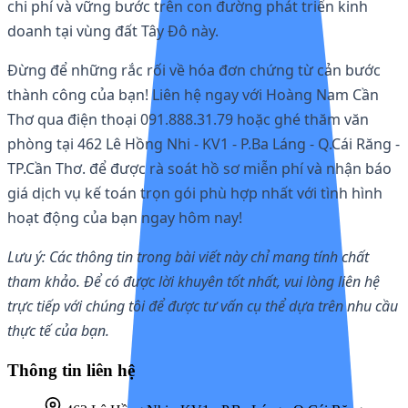
chi phí và vững bước trên con đường phát triển kinh
doanh tại vùng đất Tây Đô này.
Đừng để những rắc rối về hóa đơn chứng từ cản bước
thành công của bạn! Liên hệ ngay với Hoàng Nam Cần
Thơ qua điện thoại 091.888.31.79 hoặc ghé thăm văn
phòng tại 462 Lê Hồng Nhi - KV1 - P.Ba Láng - Q.Cái Răng -
TP.Cần Thơ. để được rà soát hồ sơ miễn phí và nhận báo
giá dịch vụ kế toán trọn gói phù hợp nhất với tình hình
hoạt động của bạn ngay hôm nay!
Lưu ý: Các thông tin trong bài viết này chỉ mang tính chất
tham khảo. Để có được lời khuyên tốt nhất, vui lòng liên hệ
trực tiếp với chúng tôi để được tư vấn cụ thể dựa trên nhu cầu
thực tế của bạn.
Thông tin liên hệ