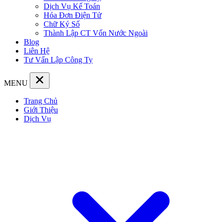
Dịch Vụ Kế Toán
Hóa Đơn Điện Tử
Chữ Ký Số
Thành Lập CT Vốn Nước Ngoài
Blog
Liên Hệ
Tư Vấn Lập Công Ty
MENU
Trang Chủ
Giới Thiệu
Dịch Vụ