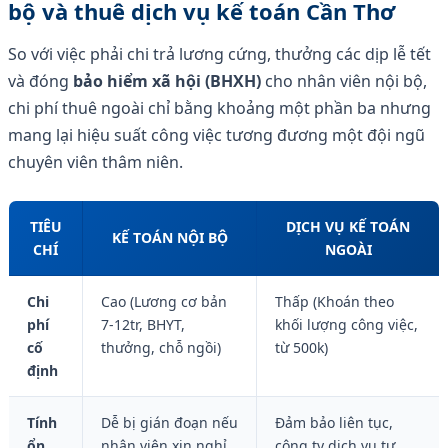
bộ và thuê dịch vụ kế toán Cần Thơ
So với việc phải chi trả lương cứng, thưởng các dịp lễ tết
và đóng
bảo hiểm xã hội (BHXH)
cho nhân viên nội bộ,
chi phí thuê ngoài chỉ bằng khoảng một phần ba nhưng
mang lại hiệu suất công việc tương đương một đội ngũ
chuyên viên thâm niên.
TIÊU
DỊCH VỤ KẾ TOÁN
KẾ TOÁN NỘI BỘ
CHÍ
NGOÀI
Chi
Cao (Lương cơ bản
Thấp (Khoán theo
phí
7-12tr, BHYT,
khối lượng công việc,
cố
thưởng, chỗ ngồi)
từ 500k)
định
Tính
Dễ bị gián đoạn nếu
Đảm bảo liên tục,
ổn
nhân viên xin nghỉ
công ty dịch vụ tự