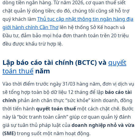
dòng tiền ngân hàng. Từ năm 2026, cơ quan thuế siết
chặt quản lý dòng tiền; do đó, chúng tôi cũng sẽ hỗ trợ
quý khách làm
Thủ tục cập nhật thông tin ngân hàng địa
giới hành chính Cần Thơ
lên hệ thống Sở Kế hoạch và
Đầu tư, đảm bảo mọi hóa đơn thanh toán trên 20 triệu
đều được khấu trừ hợp lệ.
Lập báo cáo tài chính (BCTC) và
quyết
toán thuế
năm
Vào thời điểm trước ngày 31/03 hàng năm, đơn vị dịch vụ
sẽ tổng hợp toàn bộ dữ liệu 12 tháng để lập
báo cáo tài
chính
phản ánh chân thực “sức khỏe” kinh doanh, đồng
thời tiến hành
quyết toán thuế
một cách chặt chẽ. Bước
này là “bức tranh toàn cảnh” giúp cơ quan quản lý đánh
giá sự tuân thủ pháp luật của
doanh nghiệp nhỏ và vừa
(SME)
trong suốt một năm hoạt động.