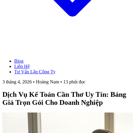
Blog
→ Xem tất cả Dịch Vụ
Liên Hệ
Thành Lập Công Ty
Tư Vấn Lập Công Ty
Làm Giấy Phép Kinh Doanh
Thay Đổi Giấy Phép Kinh Doanh
3 tháng 4, 2026 • Hoàng Nam • 13 phút đọc
Giải Thể Công Ty
Dịch Vụ Kế Toán
Dịch Vụ Kế Toán Cần Thơ Uy Tín: Bảng
Hóa Đơn Điện Tử
Chữ Ký Số
Giá Trọn Gói Cho Doanh Nghiệp
Thành Lập CT Vốn Nước Ngoài