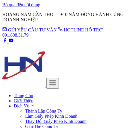
Bỏ qua đến nội dung
HOÀNG NAM CẦN THƠ — +10 NĂM ĐỒNG HÀNH CÙNG
DOANH NGHIỆP
GỬI YÊU CẦU TƯ VẤN
HOTLINE HỖ TRỢ
091.888.31.79
Trang Chủ
Giới Thiệu
Dịch Vụ
Thành Lập Công Ty
Làm Giấy Phép Kinh Doanh
Thay Đổi Giấy Phép Kinh Doanh
Giải Thể Công Ty