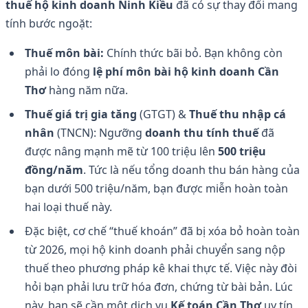
thuế hộ kinh doanh Ninh Kiều
đã có sự thay đổi mang
tính bước ngoặt:
Thuế môn bài:
Chính thức bãi bỏ. Bạn không còn
phải lo đóng
lệ phí môn bài hộ kinh doanh Cần
Thơ
hàng năm nữa.
Thuế giá trị gia tăng
(GTGT) &
Thuế thu nhập cá
nhân
(TNCN): Ngưỡng
doanh thu tính thuế
đã
được nâng mạnh mẽ từ 100 triệu lên
500 triệu
đồng/năm
. Tức là nếu tổng doanh thu bán hàng của
bạn dưới 500 triệu/năm, bạn được miễn hoàn toàn
hai loại thuế này.
Đặc biệt, cơ chế “thuế khoán” đã bị xóa bỏ hoàn toàn
từ 2026, mọi hộ kinh doanh phải chuyển sang nộp
thuế theo phương pháp kê khai thực tế. Việc này đòi
hỏi bạn phải lưu trữ hóa đơn, chứng từ bài bản. Lúc
này, bạn sẽ cần một dịch vụ
Kế toán Cần Thơ
uy tín