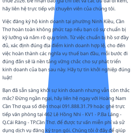
thuế 2026. Để nhận báo giá chi tiết và các ưu đãi đi kèm,
hãy liên hệ trực tiếp với chuyên viên của chúng tôi.
Việc đăng ký hộ kinh doanh tại phường Ninh Kiều, Cần
Thơ hoàn toàn không phức tạp nếu bạn có sự chuẩn bị
kỹ lưỡng và nắm rõ quy trình. Từ việc chuẩn bị hồ sơ đầy
đủ, xác định đúng địa điểm kinh doanh hợp lệ, cho đến
việc hoàn thành các nghĩa vụ thuế ban đầu, mỗi bước đi
đúng đắn sẽ là nền tảng vững chắc cho sự phát triển
kinh doanh của bạn sau này. Hãy tự tin khởi nghiệp đúng
luật!
Bạn đã sẵn sàng khởi sự kinh doanh nhưng vẫn còn thắc
mắc? Đừng ngần ngại, hãy liên hệ ngay với Hoàng Nam
Cần Thơ qua số điện thoại 091.888.31.79 hoặc ghé trực
tiếp văn phòng tại 462 Lê Hồng Nhi - KV1 - P.Ba Láng -
Q.Cái Răng - TP.Cần Thơ. để được tư vấn miễn phí và sử
dụng dịch vụ đăng ký trọn gói. Chúng tôi ở đây để giúp