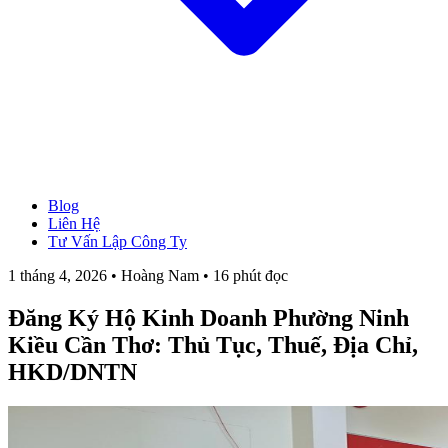
Blog
→ Xem tất cả Dịch Vụ
Liên Hệ
Thành Lập Công Ty
Tư Vấn Lập Công Ty
Làm Giấy Phép Kinh Doanh
Thay Đổi Giấy Phép Kinh Doanh
1 tháng 4, 2026 • Hoàng Nam • 16 phút đọc
Giải Thể Công Ty
Dịch Vụ Kế Toán
Đăng Ký Hộ Kinh Doanh Phường Ninh
Hóa Đơn Điện Tử
Chữ Ký Số
Kiều Cần Thơ: Thủ Tục, Thuế, Địa Chỉ,
Thành Lập CT Vốn Nước Ngoài
HKD/DNTN