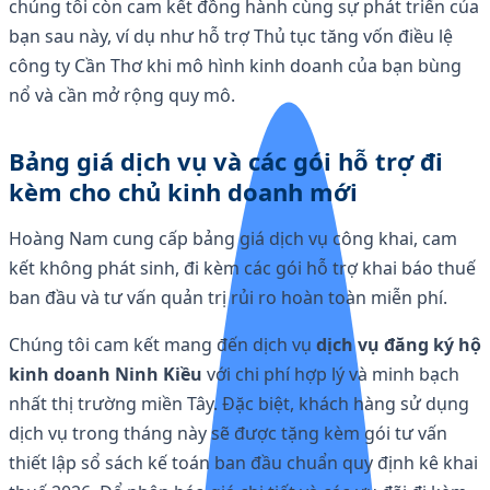
chúng tôi còn cam kết đồng hành cùng sự phát triển của
bạn sau này, ví dụ như hỗ trợ Thủ tục tăng vốn điều lệ
công ty Cần Thơ khi mô hình kinh doanh của bạn bùng
nổ và cần mở rộng quy mô.
Bảng giá dịch vụ và các gói hỗ trợ đi
kèm cho chủ kinh doanh mới
Hoàng Nam cung cấp bảng giá dịch vụ công khai, cam
kết không phát sinh, đi kèm các gói hỗ trợ khai báo thuế
ban đầu và tư vấn quản trị rủi ro hoàn toàn miễn phí.
Chúng tôi cam kết mang đến dịch vụ
dịch vụ đăng ký hộ
kinh doanh Ninh Kiều
với chi phí hợp lý và minh bạch
nhất thị trường miền Tây. Đặc biệt, khách hàng sử dụng
dịch vụ trong tháng này sẽ được tặng kèm gói tư vấn
thiết lập sổ sách kế toán ban đầu chuẩn quy định kê khai