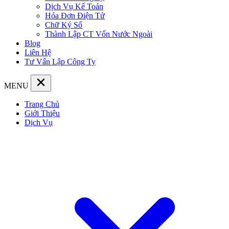
Dịch Vụ Kế Toán
Hóa Đơn Điện Tử
Chữ Ký Số
Thành Lập CT Vốn Nước Ngoài
Blog
Liên Hệ
Tư Vấn Lập Công Ty
MENU
Trang Chủ
Giới Thiệu
Dịch Vụ