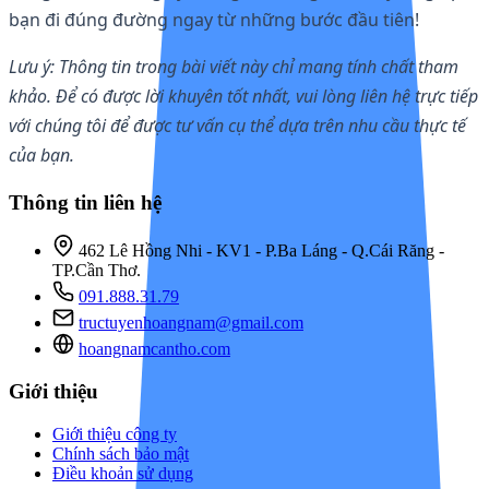
bạn đi đúng đường ngay từ những bước đầu tiên!
Lưu ý: Thông tin trong bài viết này chỉ mang tính chất tham
khảo. Để có được lời khuyên tốt nhất, vui lòng liên hệ trực tiếp
với chúng tôi để được tư vấn cụ thể dựa trên nhu cầu thực tế
của bạn.
Thông tin liên hệ
462 Lê Hồng Nhi - KV1 - P.Ba Láng - Q.Cái Răng -
TP.Cần Thơ.
091.888.31.79
tructuyenhoangnam@gmail.com
hoangnamcantho.com
Giới thiệu
Giới thiệu công ty
Chính sách bảo mật
Điều khoản sử dụng